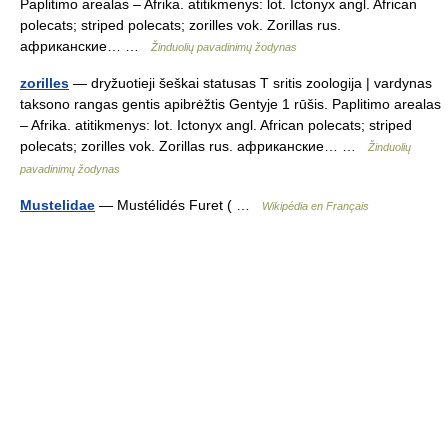
Paplitimo arealas – Afrika. atitikmenys: lot. Ictonyx angl. African
polecats; striped polecats; zorilles vok. Zorillas rus.
африканские… …
Žinduolių pavadinimų žodynas
zorilles
— dryžuotieji šeškai statusas T sritis zoologija | vardynas
taksono rangas gentis apibrėžtis Gentyje 1 rūšis. Paplitimo arealas
– Afrika. atitikmenys: lot. Ictonyx angl. African polecats; striped
polecats; zorilles vok. Zorillas rus. африканские… …
Žinduolių
pavadinimų žodynas
Mustelidae
— Mustélidés Furet ( …
Wikipédia en Français