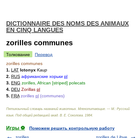
DICTIONNAIRE DES NOMS DES ANIMAUX
EN CINQ LANGUES
zorilles communes
Толкование
Перевод
zorilles communes
1.
LAT
Ictonyx
Kaup
2.
RUS
африканские хорьки
pl
3.
ENG
zorilles, African [striped] polecats
4.
DEU
Zorillas
pl
5.
FRA
zorilles
pl
(communes)
Пятиязычный словарь названий животных. Млекопитающие. — М.: Русский
язык
.
Под общей редакцией акад. В. Е. Соколова
.
1984
.
Игры ⚽
Поможем решить контрольную работу
zorilles
zorilles de Libye