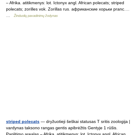
– Afrika. atitikmenys: lot. Ictonyx angl. African polecats; striped
polecats; zorilles vok. Zorillas rus. африканские хорьки pranc.…
…
Žinduolių pavadinimų žodynas
striped polecats
— dryžuotieji šeškai statusas T sritis zoologija |
vardynas taksono rangas gentis apibrėžtis Gentyje 1 rūšis.
Paplitimo arealas – Afrika. atitikmenys: lot. Ictonyx angl. African