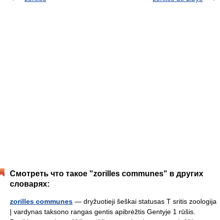
Смотреть что такое "zorilles communes" в других
словарях:
zorilles communes
— dryžuotieji šeškai statusas T sritis zoologija
| vardynas taksono rangas gentis apibrėžtis Gentyje 1 rūšis.