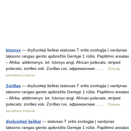
Ictonyx
— dryžuotieji šeškai statusas T sritis zoologija | vardynas
taksono rangas gentis apibrėžtis Gentyje 1 rūšis. Paplitimo arealas
– Afrika. atitikmenys: lot. Ictonyx angl. African polecats; striped
polecats; zorilles vok. Zorillas rus. африканские… …
Žinduolių
pavadinimų žodynas
Zorillas
— dryžuotieji šeškai statusas T sritis zoologija | vardynas
taksono rangas gentis apibrėžtis Gentyje 1 rūšis. Paplitimo arealas
– Afrika. atitikmenys: lot. Ictonyx angl. African polecats; striped
polecats; zorilles vok. Zorillas rus. африканские… …
Žinduolių
pavadinimų žodynas
dryžuotieji šeškai
— statusas T sritis zoologija | vardynas
taksono rangas gentis apibrėžtis Gentyje 1 rūšis. Paplitimo arealas