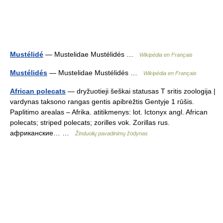
Mustélidé
— Mustelidae Mustélidés …
Wikipédia en Français
Mustélidés
— Mustelidae Mustélidés …
Wikipédia en Français
African polecats
— dryžuotieji šeškai statusas T sritis zoologija |
vardynas taksono rangas gentis apibrėžtis Gentyje 1 rūšis.
Paplitimo arealas – Afrika. atitikmenys: lot. Ictonyx angl. African
polecats; striped polecats; zorilles vok. Zorillas rus.
африканские… …
Žinduolių pavadinimų žodynas