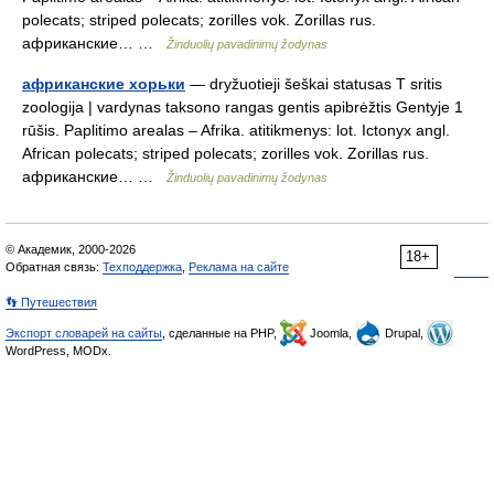
polecats; striped polecats; zorilles vok. Zorillas rus.
африканские… …
Žinduolių pavadinimų žodynas
африканские хорьки
— dryžuotieji šeškai statusas T sritis
zoologija | vardynas taksono rangas gentis apibrėžtis Gentyje 1
rūšis. Paplitimo arealas – Afrika. atitikmenys: lot. Ictonyx angl.
African polecats; striped polecats; zorilles vok. Zorillas rus.
африканские… …
Žinduolių pavadinimų žodynas
© Академик, 2000-2026
18+
Обратная связь:
Техподдержка
,
Реклама на сайте
👣 Путешествия
Экспорт словарей на сайты
, сделанные на PHP,
Joomla,
Drupal,
WordPress, MODx.